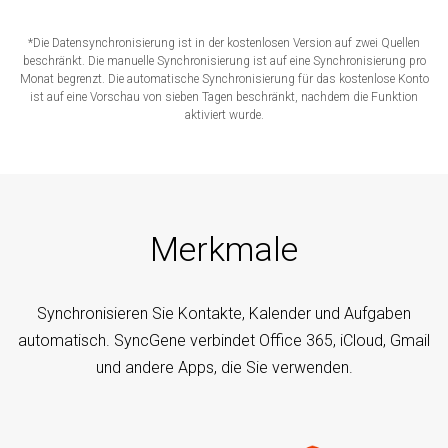
*Die Datensynchronisierung ist in der kostenlosen Version auf zwei Quellen
beschränkt. Die manuelle Synchronisierung ist auf eine Synchronisierung pro
Monat begrenzt. Die automatische Synchronisierung für das kostenlose Konto
ist auf eine Vorschau von sieben Tagen beschränkt, nachdem die Funktion
aktiviert wurde.
Merkmale
Synchronisieren Sie Kontakte, Kalender und Aufgaben
automatisch. SyncGene verbindet Office 365, iCloud, Gmail
und andere Apps, die Sie verwenden.