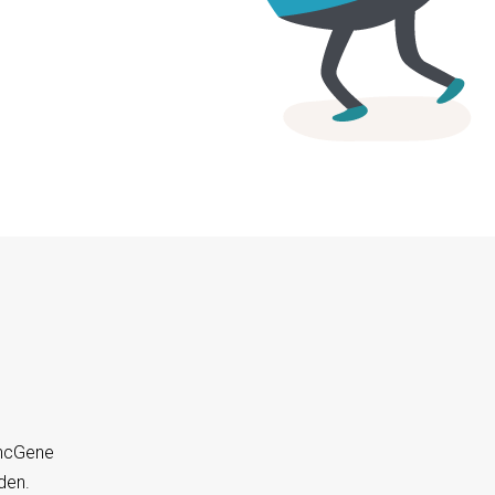
yncGene
den.