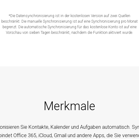
*Die Datensynchronisierung ist in der kostenlosen Version auf zwei Quellen
beschränkt. Die manuelle Synchronisierung ist auf eine Synchronisierung pro Monat
begrenzt. Die automatische Synchronisierung für das kostenlose Konto ist auf eine
Vorschau von sieben Tagen beschränkt, nachdem die Funktion aktiviert wurde.
Merkmale
onisieren Sie Kontakte, Kalender und Aufgaben automatisch. S
bindet Office 365, iCloud, Gmail und andere Apps, die Sie verwen