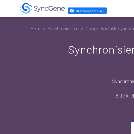
Recommend
5.4K
Heim
Synchronisieren
Google-Kontakte synchro
Synchronisie
Synchroni
Bitte kl