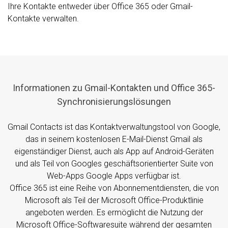
Ihre Kontakte entweder über Office 365 oder Gmail-
Kontakte verwalten.
Informationen zu Gmail-Kontakten und Office 365-
Synchronisierungslösungen
Gmail Contacts ist das Kontaktverwaltungstool von Google,
das in seinem kostenlosen E-Mail-Dienst Gmail als
eigenständiger Dienst, auch als App auf Android-Geräten
und als Teil von Googles geschäftsorientierter Suite von
Web-Apps Google Apps verfügbar ist.
Office 365 ist eine Reihe von Abonnementdiensten, die von
Microsoft als Teil der Microsoft Office-Produktlinie
angeboten werden. Es ermöglicht die Nutzung der
Microsoft Office-Softwaresuite während der gesamten