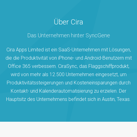
Über Cira
Das Unternehmen hinter SyncGene
Cira Apps Limited ist ein SaaS-Unternehmen mit Lösungen,
die die Produktivität von iPhone- und Android-Benutzern mit
Office 365 verbessern. CiraSync, das Flaggschiffprodukt,
wird von mehr als 12.500 Unternehmen eingesetzt, um
Produktivitätssteigerungen und Kosteneinsparungen durch
Kontakt- und Kalenderautomatisierung zu erzielen. Der
Hauptsitz des Unternehmens befindet sich in Austin, Texas.