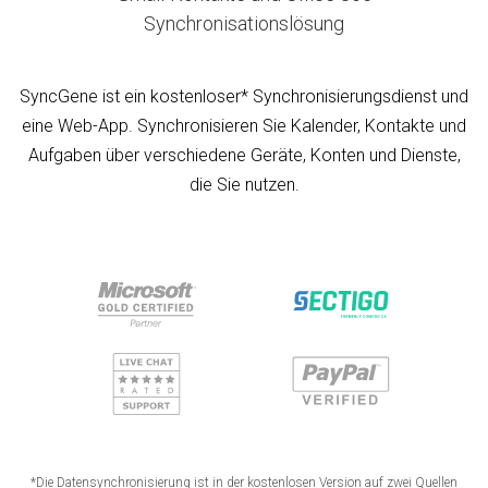
Synchronisationslösung
SyncGene ist ein kostenloser* Synchronisierungsdienst und
eine Web-App. Synchronisieren Sie Kalender, Kontakte und
Aufgaben über verschiedene Geräte, Konten und Dienste,
die Sie nutzen.
*Die Datensynchronisierung ist in der kostenlosen Version auf zwei Quellen