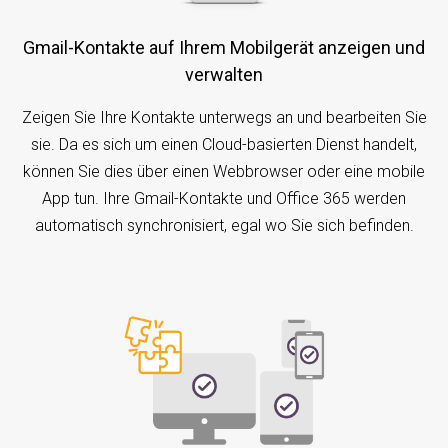
Gmail-Kontakte auf Ihrem Mobilgerät anzeigen und
verwalten
Zeigen Sie Ihre Kontakte unterwegs an und bearbeiten Sie
sie. Da es sich um einen Cloud-basierten Dienst handelt,
können Sie dies über einen Webbrowser oder eine mobile
App tun. Ihre Gmail-Kontakte und Office 365 werden
automatisch synchronisiert, egal wo Sie sich befinden.