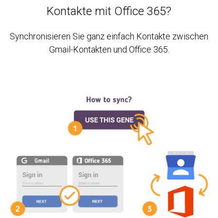
Kontakte mit Office 365?
Synchronisieren Sie ganz einfach Kontakte zwischen
Gmail-Kontakten und Office 365.