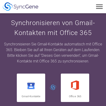
Toggl
navig
Synchronisieren von Gmail-
Kontakten mit Office 365
Synchronisieren Sie Gmail-Kontakte automatisch mit Office
365. Bleiben Sie auf all Ihren Geräten auf dem Laufenden.
Bitte klicken Sie auf "Dieses Gen verwenden", um Gmail-
Kontakte mit Office 365 zu synchronisieren.
Gmail-Kontakte
Office 365