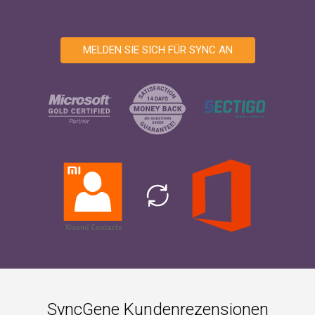
MELDEN SIE SICH FÜR SYNC AN
SyncGene Kundenrezensionen