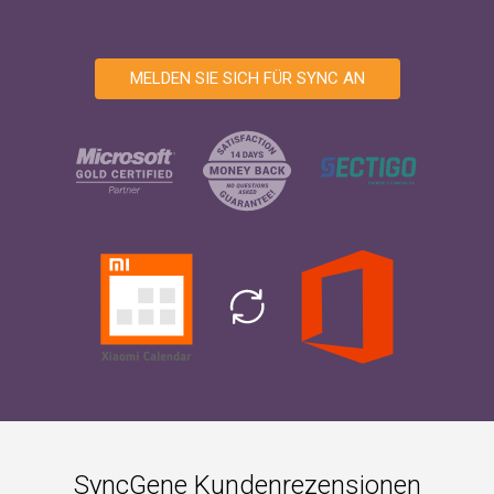
MELDEN SIE SICH FÜR SYNC AN
SyncGene Kundenrezensionen