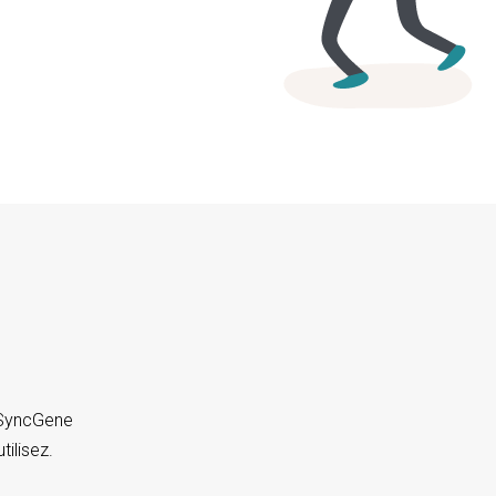
. SyncGene
tilisez.