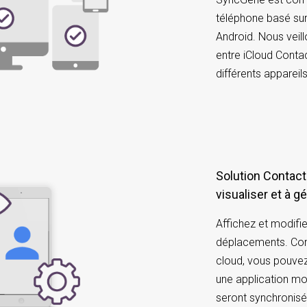
téléphone basé sur
Android. Nous veil
entre iCloud Contac
différents appareil
Solution Contacts iCloud et Gmail faciles à
visualiser et à g
Affichez et modifi
déplacements. Comm
cloud, vous pouvez
une application mo
seront synchronis