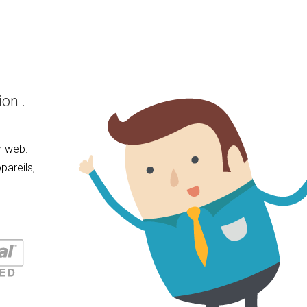
on .
n web.
pareils,