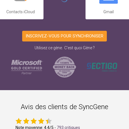
Contacts iCloud
Gmail
INSCRIVEZ-VOUS POUR SYNCHRONISER
.
Utilisez ce gène
C'est quoi Gène ?
Avis des clients de SyncGene
Note moyenne:
4.4
/5 -
793 critiques