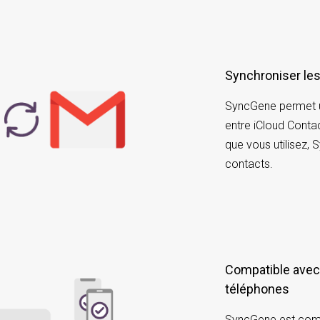
Synchroniser le
SyncGene permet un
entre iCloud Contac
que vous utilisez, 
contacts.
Compatible avec différents appareils ou
téléphones
SyncGene est comp