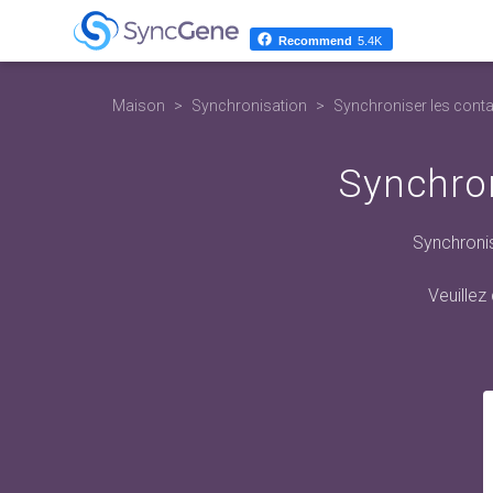
Recommend
5.4K
Maison
Synchronisation
Synchroniser les conta
Synchron
Synchronis
Veuillez