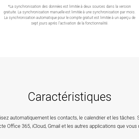
*La synchronisation des données est limitée à deux sources dans la version
gratuite. La synchronisation manuelle est limitée à une synchronisation par mois.
La synchronisation automatique pour le compte gratuit est limitée à un aperçu de
sept jours après l'activation de la fonctionnalité.
Caractéristiques
sez automatiquement les contacts, le calendrier et les tâches
e Office 365, iCloud, Gmail et les autres applications que vous u