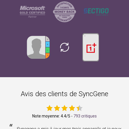
Avis des clients de SyncGene
Note moyenne:
4.4
/5 -
793 critiques
“
Syncgene a mis à jour mes trois appareils et je peux