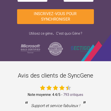
INSCRIVEZ-VOUS POUR 
SYNCHRONISER
.
Utilisez ce gène
C'est quoi Gène ?
Avis des clients de SyncGene
Note moyenne:
4.4
/5 -
793 critiques
“
”
ne
Support et service fabuleux !