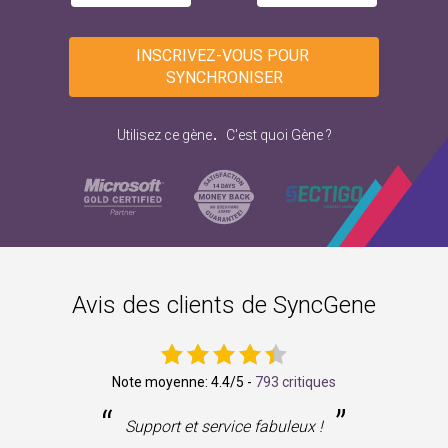
INSCRIVEZ-VOUS POUR 
SYNCHRONISER
.
Utilisez ce gène
C'est quoi Gène ?
Avis des clients de SyncGene
Note moyenne:
4.4
/5 -
793 critiques
“
”
ne
Support et service fabuleux !