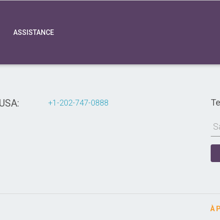
ASSISTANCE
USA:
Te
+1-202-747-0888
À 