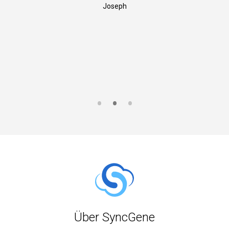
Joseph
S
Über SyncGene