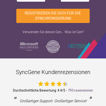
REGISTRIEREN SIE SICH FÜR DIE 
SYNCHRONISIERUNG
.
Verwenden Sie dieses Gen
Was ist Gen?
SyncGene Kundenrezensionen
Durchschnittliche Bewertung:
4.4
/5 -
793 rezensionen
“
”
Großartiger Support. Großartiger Service!