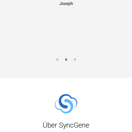
Joseph
S
Über SyncGene