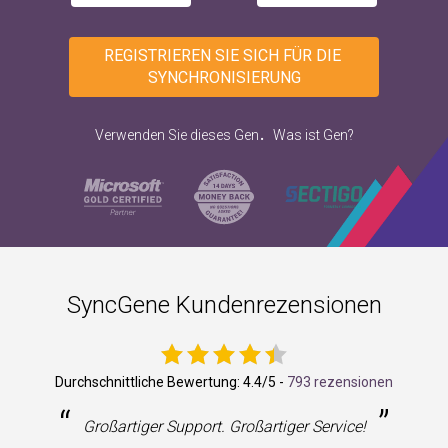
REGISTRIEREN SIE SICH FÜR DIE 
SYNCHRONISIERUNG
.
Verwenden Sie dieses Gen
Was ist Gen?
SyncGene Kundenrezensionen
Durchschnittliche Bewertung:
4.4
/5 -
793 rezensionen
“
”
Großartiger Support. Großartiger Service!