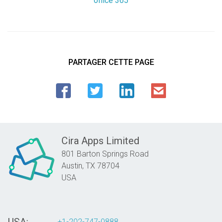
office 365
PARTAGER CETTE PAGE
Cira Apps Limited
801 Barton Springs Road
Austin,
TX
78704
USA
+1-202-747-0888