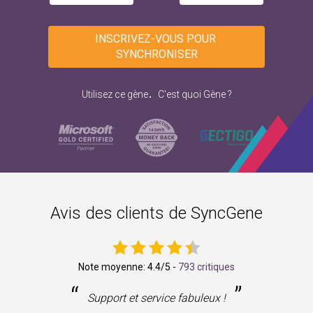
INSCRIVEZ-VOUS POUR 
SYNCHRONISER
.
Utilisez ce gène
C'est quoi Gène ?
Avis des clients de SyncGene
Note moyenne:
4.4
/5 -
793 critiques
“
”
ne
Support et service fabuleux !