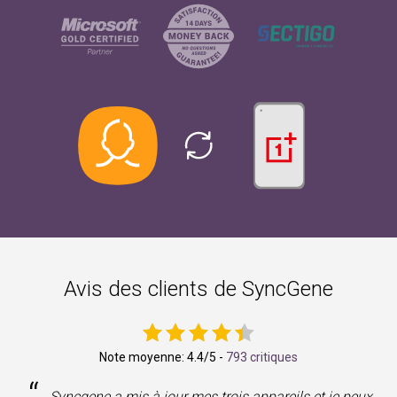
Avis des clients de SyncGene
Note moyenne:
4.4
/5 -
793 critiques
“
Syncgene a mis à jour mes trois appareils et je peux