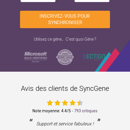
INSCRIVEZ-VOUS POUR 
SYNCHRONISER
.
Utilisez ce gène
C'est quoi Gène ?
Avis des clients de SyncGene
Note moyenne:
4.4
/5 -
793 critiques
“
”
ne
Support et service fabuleux !