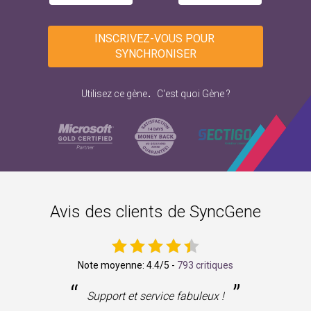
INSCRIVEZ-VOUS POUR 
SYNCHRONISER
.
Utilisez ce gène
C'est quoi Gène ?
Avis des clients de SyncGene
Note moyenne:
4.4
/5 -
793 critiques
“
”
ne
Support et service fabuleux !