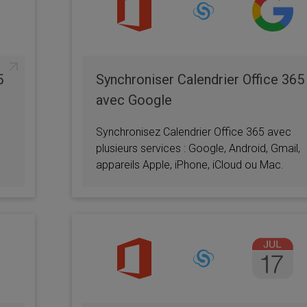
lus 8
Mac
Samsung Galaxy
Google
Fold
5
Synchroniser Calendrier Office 365
avec Google
lus 9
Calendrier Mac
Calendrier
Appl
iCloud
Synchronisez Calendrier Office 365 avec
plusieurs services : Google, Android, Gmail,
appareils Apple, iPhone, iCloud ou Mac.
ne SE
Gmail
Google Accueil