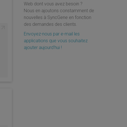
 Pixel 4A
Web dont vous avez besoin ?
Google Agenda
Nous en ajoutons constamment de
nouvelles à SyncGene en fonction
des demandes des clients.
Envoyez-nous par e-mail les
applications que vous souhaitez
ajouter aujourd'hui !
e Watch
Android