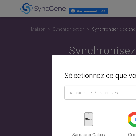
Recommend
5.4K
Maison
Synchronisation
Synchroniser le calendr
Synchronisez 
ou un télé
Sélectionnez ce que v
Sélectionn
Calendri
entre l'o
Samsung Galaxy
Goo