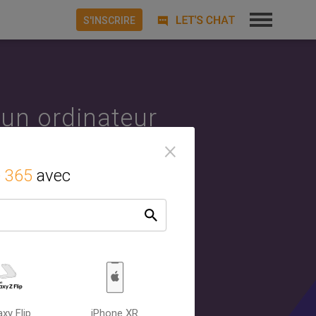
S'INSCRIRE
 un ordinateur
×
 Android ou
e 365
avec
oniser avec
os tâches
. SyncGene
xy Flip
iPhone XR