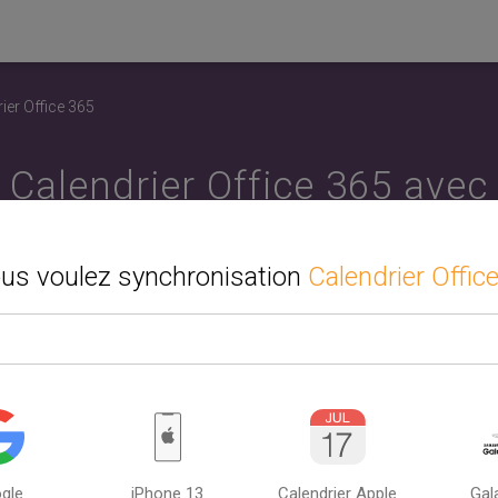
ier Office 365
Calendrier Office 365 avec
phone mobile. Synchronisez
ous voulez synchronisation
Calendrier Offic
iPhone, PC ou Mac.
ez la deuxième source ou l'appareil que vous souhaitez synchr
er Office 365. Synchronisez votre calendrier, vos contacts et v
rdinateur et le téléphone mobile. Entre Google, iCloud et Outlook
peut synchroniser Calendrier Office 365 avec plusieurs sources.
Comment utiliser SyncGene ?
gle
iPhone 13
Calendrier Apple
Gala