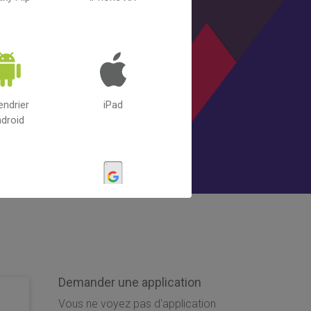
endrier
iPad
droid
ng Galaxy
Google Pixel 5A
S20
Demander une application
Vous ne voyez pas d'application