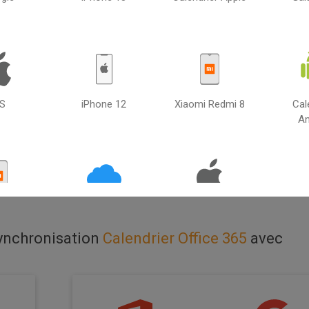
OS
iPhone 12
Xiaomi Redmi 8
Cal
Sélectionnez la
An
Calendrier Office 365
deuxième source
Redmi 9
iCloud
Calendrier iPad
Samsu
synchronisation
Calendrier Office 365
avec