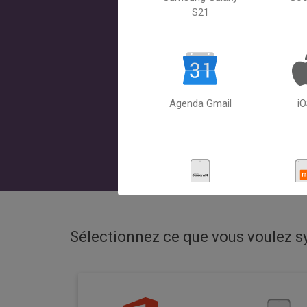
S21
Agenda Gmail
i
Samsung Galaxy
Xiaomi 
A51
Sélectionnez ce que vous voulez 