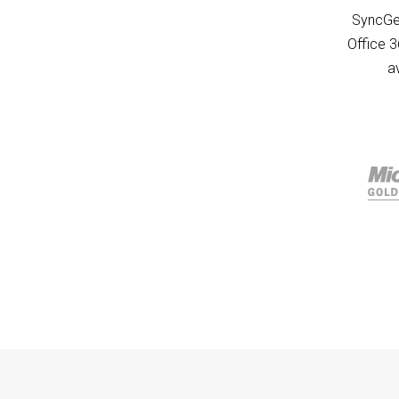
SyncGen
Office 
a