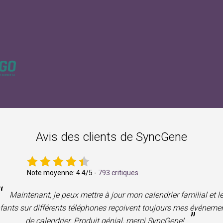
Avis des clients de SyncGene
Note moyenne:
4.4
/5 -
793 critiques
“
Maintenant, je peux mettre à jour mon calendrier familial et l
fants sur différents téléphones reçoivent toujours mes événeme
”
de calendrier. Produit génial, merci SyncGene!