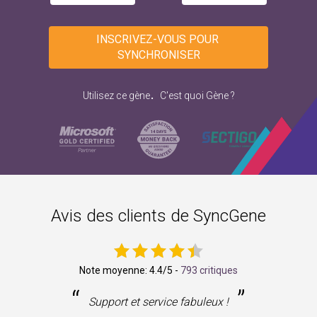
INSCRIVEZ-VOUS POUR 
SYNCHRONISER
.
Utilisez ce gène
C'est quoi Gène ?
Avis des clients de SyncGene
Note moyenne:
4.4
/5 -
793 critiques
“
”
ne
Support et service fabuleux !