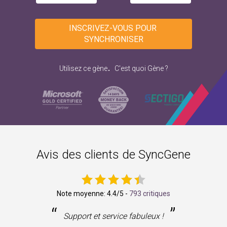
INSCRIVEZ-VOUS POUR 
SYNCHRONISER
.
Utilisez ce gène
C'est quoi Gène ?
Avis des clients de SyncGene
Note moyenne:
4.4
/5 -
793 critiques
“
”
ne
Support et service fabuleux !