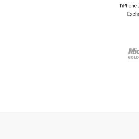
l’iPhone
Excha