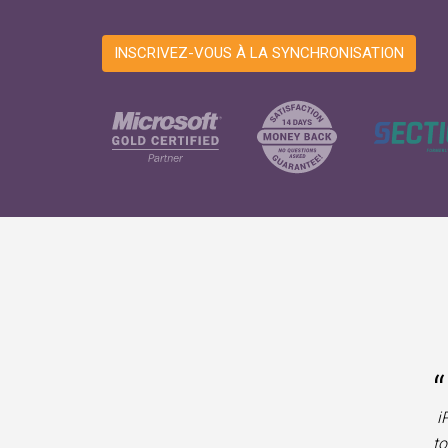
INSCRIVEZ-VOUS À LA SYNCHRONISATION
“
i
to