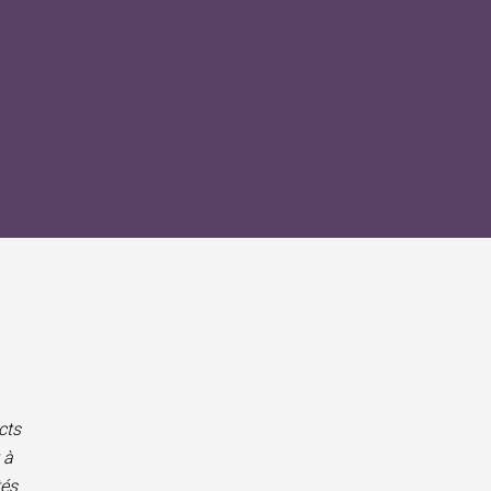
cts
 à
tés