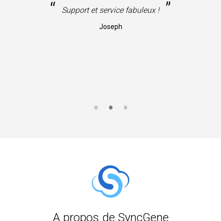
“
”
ne
Support et service fabuleux !
Joseph
A propos de SyncGene