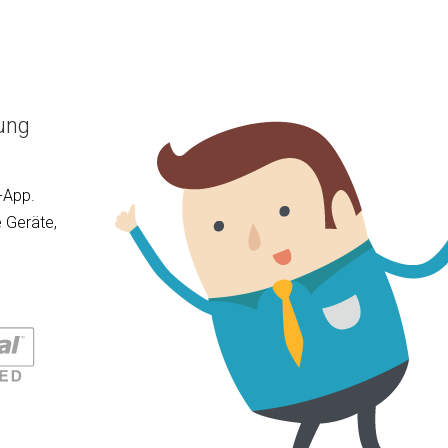
ung
-App.
 Geräte,