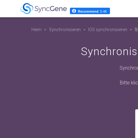
Recommend
5.4K
Heim
Synchronisieren
IOS synchronisieren
S
Synchronis
Synchron
Bitte kl