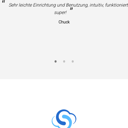
“
”
Großartiger Support. Großartiger Service!
Joseph