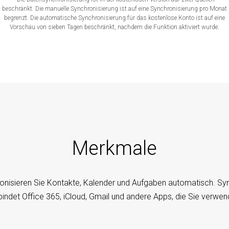
beschränkt. Die manuelle Synchronisierung ist auf eine Synchronisierung pro Monat
begrenzt. Die automatische Synchronisierung für das kostenlose Konto ist auf eine
Vorschau von sieben Tagen beschränkt, nachdem die Funktion aktiviert wurde.
Merkmale
onisieren Sie Kontakte, Kalender und Aufgaben automatisch. S
bindet Office 365, iCloud, Gmail und andere Apps, die Sie verwen