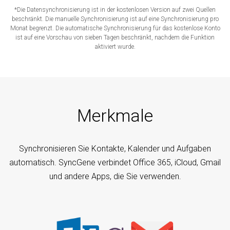
*Die Datensynchronisierung ist in der kostenlosen Version auf zwei Quellen
beschränkt. Die manuelle Synchronisierung ist auf eine Synchronisierung pro
Monat begrenzt. Die automatische Synchronisierung für das kostenlose Konto
ist auf eine Vorschau von sieben Tagen beschränkt, nachdem die Funktion
aktiviert wurde.
Merkmale
Synchronisieren Sie Kontakte, Kalender und Aufgaben
automatisch. SyncGene verbindet Office 365, iCloud, Gmail
und andere Apps, die Sie verwenden.