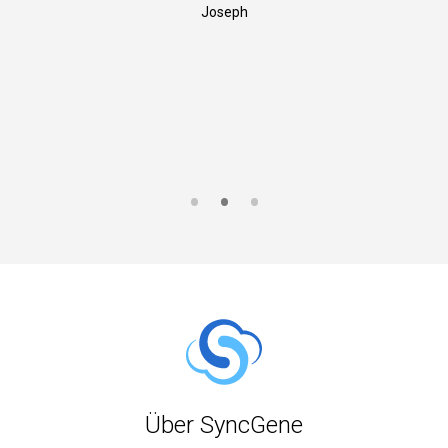
Joseph
S
Über SyncGene