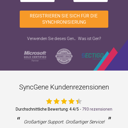
REGISTRIEREN SIE SICH FÜR DIE 
SYNCHRONISIERUNG
.
Verwenden Sie dieses Gen
Was ist Gen?
SyncGene Kundenrezensionen
Durchschnittliche Bewertung:
4.4
/5 -
793 rezensionen
“
”
Großartiger Support. Großartiger Service!