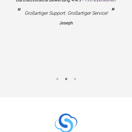
Durchschnittliche Bewertung:
4.4
/5 -
793 rezensionen
“
”
Großartiger Support. Großartiger Service!
Joseph
S