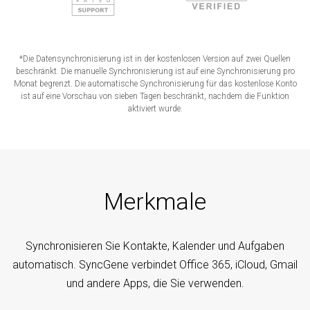
*Die Datensynchronisierung ist in der kostenlosen Version auf zwei Quellen
beschränkt. Die manuelle Synchronisierung ist auf eine Synchronisierung pro
Monat begrenzt. Die automatische Synchronisierung für das kostenlose Konto
ist auf eine Vorschau von sieben Tagen beschränkt, nachdem die Funktion
aktiviert wurde.
Merkmale
Synchronisieren Sie Kontakte, Kalender und Aufgaben
automatisch. SyncGene verbindet Office 365, iCloud, Gmail
und andere Apps, die Sie verwenden.