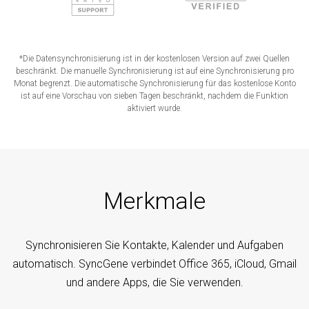
*Die Datensynchronisierung ist in der kostenlosen Version auf zwei Quellen
beschränkt. Die manuelle Synchronisierung ist auf eine Synchronisierung pro
Monat begrenzt. Die automatische Synchronisierung für das kostenlose Konto
ist auf eine Vorschau von sieben Tagen beschränkt, nachdem die Funktion
aktiviert wurde.
Merkmale
Synchronisieren Sie Kontakte, Kalender und Aufgaben
automatisch. SyncGene verbindet Office 365, iCloud, Gmail
und andere Apps, die Sie verwenden.