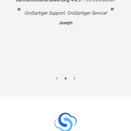
Durchschnittliche Bewertung:
4.4
/5 -
793 rezensionen
“
”
Großartiger Support. Großartiger Service!
Joseph
S