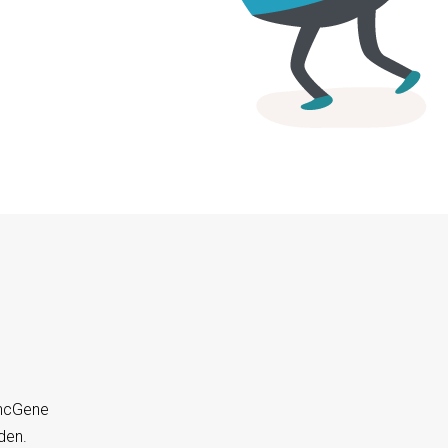
yncGene
den.