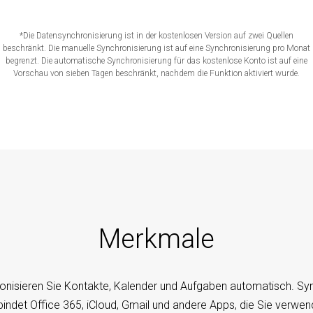
*Die Datensynchronisierung ist in der kostenlosen Version auf zwei Quellen
beschränkt. Die manuelle Synchronisierung ist auf eine Synchronisierung pro Monat
begrenzt. Die automatische Synchronisierung für das kostenlose Konto ist auf eine
Vorschau von sieben Tagen beschränkt, nachdem die Funktion aktiviert wurde.
Merkmale
onisieren Sie Kontakte, Kalender und Aufgaben automatisch. S
bindet Office 365, iCloud, Gmail und andere Apps, die Sie verwen