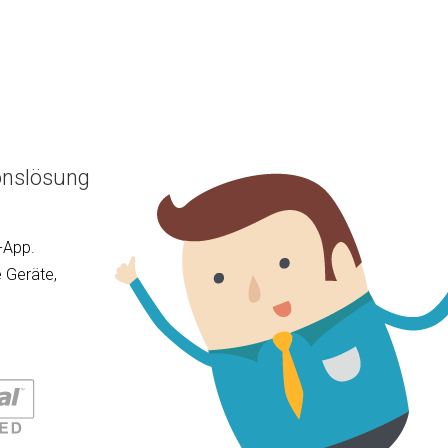
onslösung
-App.
 Geräte,