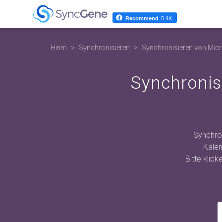
Recommend
5.4K
Heim
Synchronisieren
Synchronisieren von Mic
Synchronis
Synchro
Kalen
Bitte klic