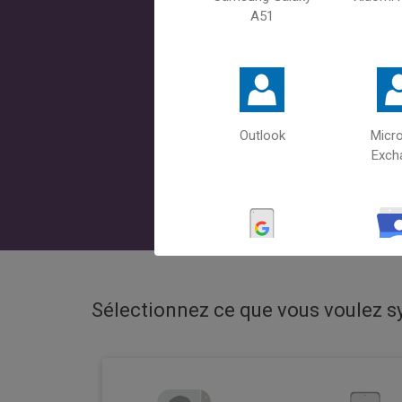
A51
Outlook
Micr
Exch
Google Pixel 4A
Goo
Sélectionnez ce que vous voulez 