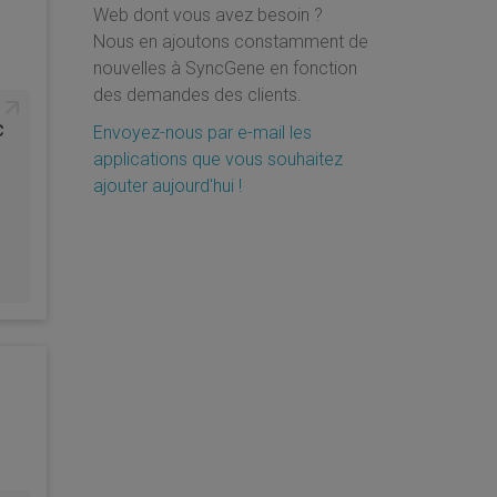
oogle
Web dont vous avez besoin ?
Samsung Galaxy
ntacts
S20
Nous en ajoutons constamment de
nouvelles à SyncGene en fonction
des demandes des clients.
c
Envoyez-nous par e-mail les
applications que vous souhaitez
ajouter aujourd'hui !