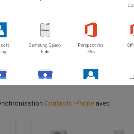
Co
osoft
Samsung Galaxy
Perspectives
Off
Sélectionnez la
ange
Fold
365
Contacts iPhone
deuxième source
gle
Gmail Contacts
Échanger des
Gala
contacts
synchronisation
Contacts iPhone
avec