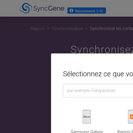
Recommend
5.4K
Maison
Synchronisation
Synchroniser les cont
Synchronisez
un téléphone 
Sélectionnez ce que v
Sélectionn
Contacts
l'ordinat
Samsung Galaxy
Xiaomi 