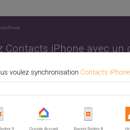
acts iPhone
 Contacts iPhone avec un 
mobile. Synchronisez Andr
ous voulez synchronisation
Contacts iPhone
PC ou Mac.
ez la deuxième source ou l'appareil que vous souhaitez synchr
 iPhone. Synchronisez votre calendrier, vos contacts et vos tâc
eur et le téléphone mobile. Entre Google, iCloud et Outlook. Syn
synchroniser Contacts iPhone avec plusieurs sources.
Comment utiliser SyncGene ?
Redmi 9
Google Accueil
Xiaomi Redmi 8
Ho