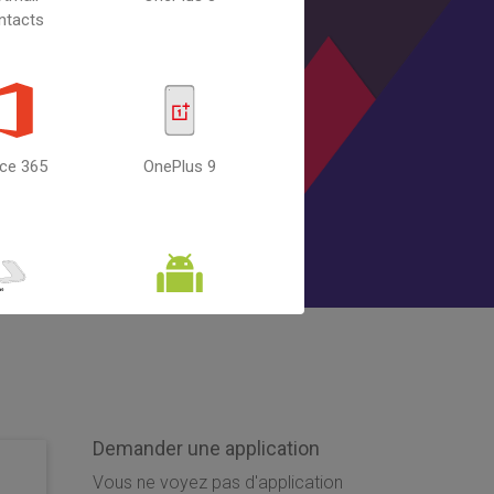
ntacts
ice 365
OnePlus 9
xy Flip
Android
Contacts
Demander une application
Vous ne voyez pas d'application