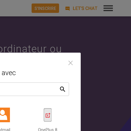
S'INSCRIRE
ordinateur ou
×
oid ou iPhone,
avec
oniser avec
hes entre
cGene peut
tmail
OnePlus 8