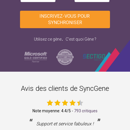
INSCRIVEZ-VOUS POUR 
SYNCHRONISER
.
Utilisez ce gène
C'est quoi Gène ?
Avis des clients de SyncGene
Note moyenne:
4.4
/5 -
793 critiques
“
”
ne
Support et service fabuleux !