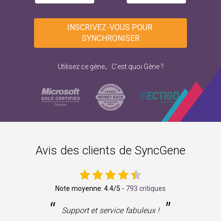
INSCRIVEZ-VOUS POUR 
SYNCHRONISER
.
Utilisez ce gène
C'est quoi Gène ?
Avis des clients de SyncGene
Note moyenne:
4.4
/5 -
793 critiques
“
”
ne
Support et service fabuleux !