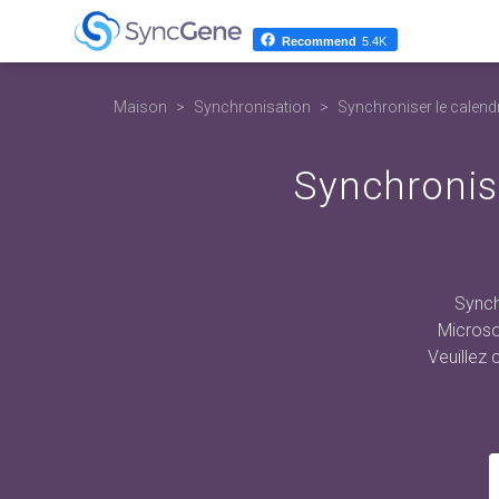
Recommend
5.4K
Maison
Synchronisation
Synchroniser le calend
Synchronise
Synch
Microso
Veuillez 