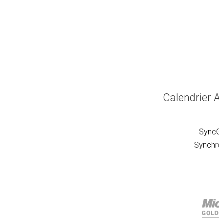
Calendrier 
SyncG
Synchro