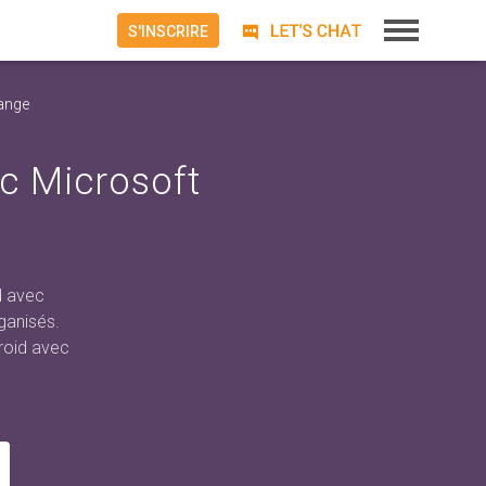
S'INSCRIRE
hange
ec Microsoft
d avec
ganisés.
droid avec