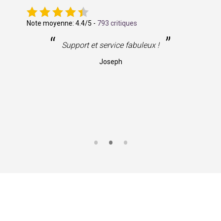
Note moyenne:
4.4
/5 -
793 critiques
“
”
Support et service fabuleux !
Joseph