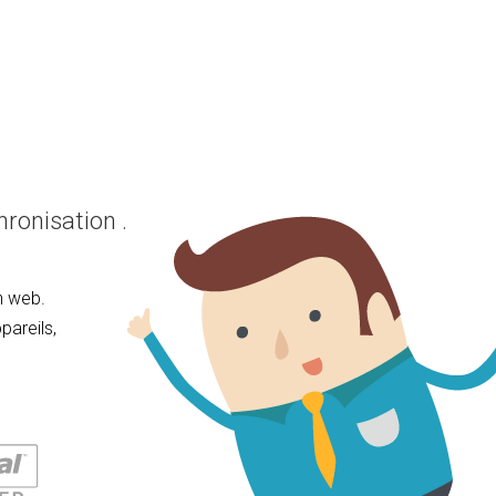
ronisation .
n web.
pareils,