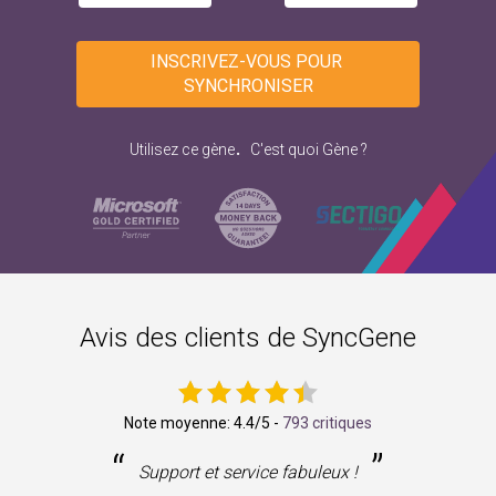
INSCRIVEZ-VOUS POUR 
SYNCHRONISER
.
Utilisez ce gène
C'est quoi Gène ?
Avis des clients de SyncGene
Note moyenne:
4.4
/5 -
793 critiques
“
”
ne
Support et service fabuleux !