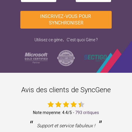
INSCRIVEZ-VOUS POUR 
SYNCHRONISER
.
Utilisez ce gène
C'est quoi Gène ?
Avis des clients de SyncGene
Note moyenne:
4.4
/5 -
793 critiques
“
”
ne
Support et service fabuleux !