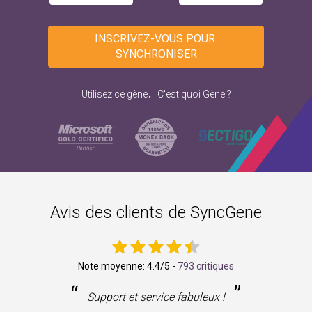
INSCRIVEZ-VOUS POUR 
SYNCHRONISER
.
Utilisez ce gène
C'est quoi Gène ?
Avis des clients de SyncGene
Note moyenne:
4.4
/5 -
793 critiques
“
”
ne
Support et service fabuleux !