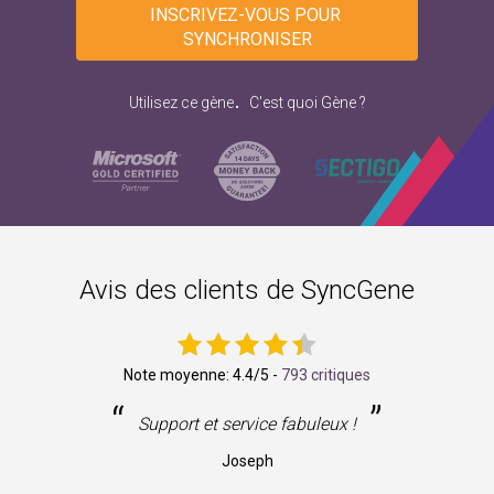
INSCRIVEZ-VOUS POUR 
SYNCHRONISER
.
Utilisez ce gène
C'est quoi Gène ?
Avis des clients de SyncGene
Note moyenne:
4.4
/5 -
793 critiques
“
”
ne
Support et service fabuleux !
Joseph