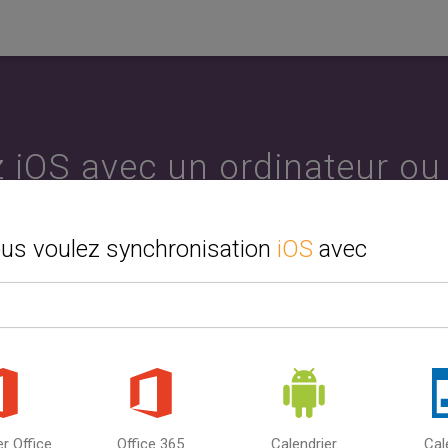
 iOS avec un ordinateur ou
hronisez Android ou iPhon
ous voulez synchronisation
iOS
avec
ez la deuxième source ou l'appareil que vous souhaitez synchr
ronisez votre calendrier, vos contacts et vos tâches entre l'ordin
 mobile. Entre Google, iCloud et Outlook. SyncGene peut synchr
avec plusieurs sources.
Comment utiliser SyncGene ?
er Office
Office 365
Calendrier
Cal