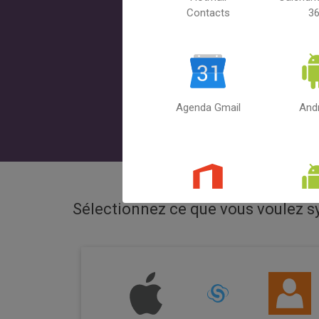
Contacts
3
Agenda Gmail
And
Sélectionnez ce que vous voulez 
Perspectives
And
365
Cont