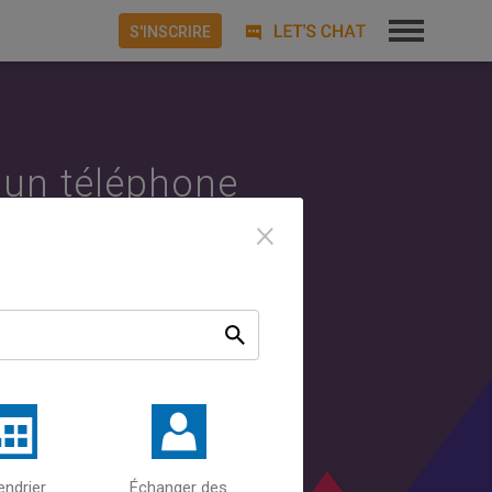
S'INSCRIRE
 un téléphone
×
e, PC ou Mac.
oniser avec
ateur et le
oniser iOS
endrier
Échanger des