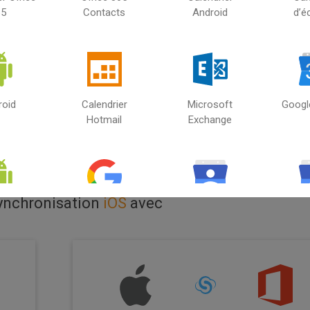
65
Contacts
Android
d’é
Sélectionnez la
iOS
deuxième source
roid
Calendrier
Microsoft
Googl
Hotmail
Exchange
synchronisation
iOS
avec
roid
Google
Gmail Contacts
G
acts
Co