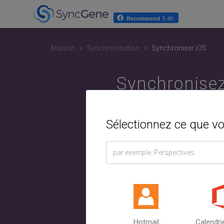
Recommend
5.4K
Maison
Synchronisation
Synchroniser iOS
Synchronisez
mobile. Sync
Sélectionnez ce que v
Sélectionn
iOS. Synch
téléphone
Hotmail
Calendri