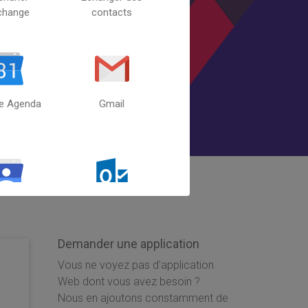
change
contacts
e Agenda
Gmail
oogle
Outlook
ntacts
Demander une application
Vous ne voyez pas d'application
Web dont vous avez besoin ?
Nous en ajoutons constamment de