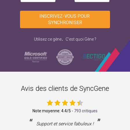
INSCRIVEZ-VOUS POUR 
SYNCHRONISER
.
Utilisez ce gène
C'est quoi Gène ?
Avis des clients de SyncGene
Note moyenne:
4.4
/5 -
793 critiques
“
”
ne
Support et service fabuleux !