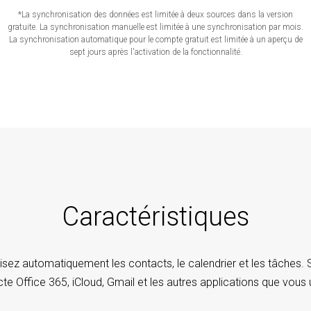
*La synchronisation des données est limitée à deux sources dans la version
gratuite. La synchronisation manuelle est limitée à une synchronisation par mois.
La synchronisation automatique pour le compte gratuit est limitée à un aperçu de
sept jours après l'activation de la fonctionnalité.
Caractéristiques
sez automatiquement les contacts, le calendrier et les tâches
e Office 365, iCloud, Gmail et les autres applications que vous u