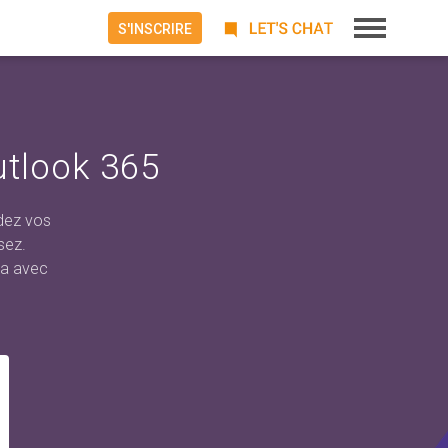
S'INSCRIRE
tlook 365
dez vos
sez.
da avec