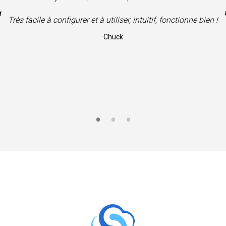
“
”
Support et service fabuleux !
Joseph