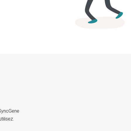
. SyncGene
tilisez.