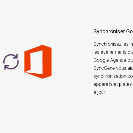
Synchroniser G
Synchronisez les i
les événements d’a
Google Agenda ou O
SyncGene vous aide
synchronisation con
appareils et plate
à jour.