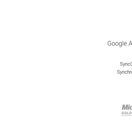
Google A
SyncG
Synchro