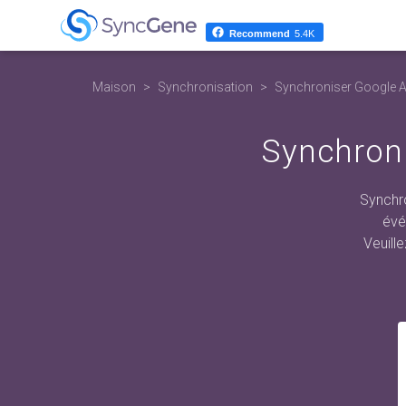
Recommend
5.4K
Maison
Synchronisation
Synchroniser Google 
Synchron
Synchr
évé
Veuill