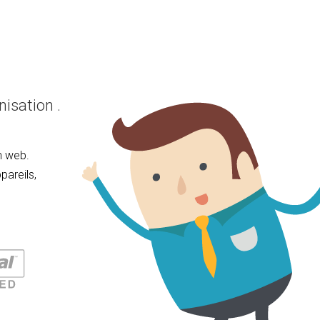
isation .
n web.
pareils,