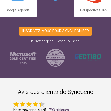
Google Agenda
Perspectives 365
INSCRIVEZ-VOUS POUR SYNCHRONISER
.
Utilisez ce gène
C'est quoi Gène ?
Avis des clients de SyncGene
Note moyenne:
4.4
/5 -
793 critiques