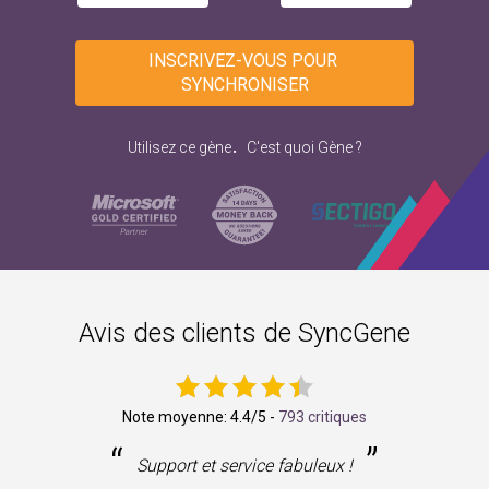
INSCRIVEZ-VOUS POUR 
SYNCHRONISER
.
Utilisez ce gène
C'est quoi Gène ?
Avis des clients de SyncGene
Note moyenne:
4.4
/5 -
793 critiques
“
”
ne
Support et service fabuleux !