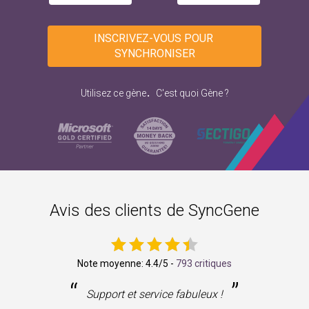
INSCRIVEZ-VOUS POUR 
SYNCHRONISER
.
Utilisez ce gène
C'est quoi Gène ?
Avis des clients de SyncGene
Note moyenne:
4.4
/5 -
793 critiques
“
”
ne
Support et service fabuleux !