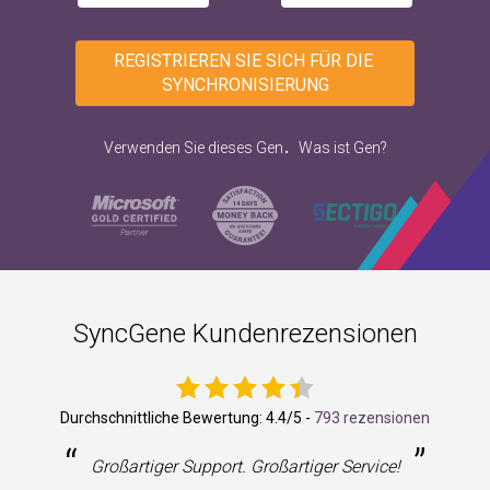
REGISTRIEREN SIE SICH FÜR DIE 
SYNCHRONISIERUNG
.
Verwenden Sie dieses Gen
Was ist Gen?
SyncGene Kundenrezensionen
Durchschnittliche Bewertung:
4.4
/5 -
793 rezensionen
“
”
Großartiger Support. Großartiger Service!