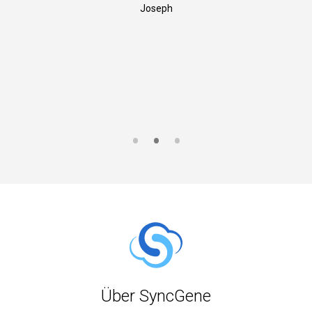
Joseph
S
Über SyncGene