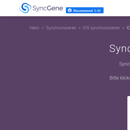
Recommend
5.4K
Heim
Synchronisieren
IOS synchronisieren
I
Sync
Synch
Bitte klic