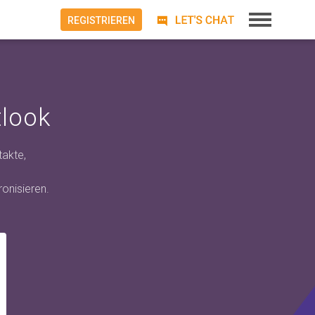
REGISTRIEREN
tlook
takte,
onisieren.