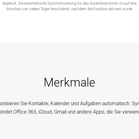
begrenzt. Die automatische Synchronisierung für das kostenlose Konto ist auf eine
Vorschau von sieben Tagen beschränkt, nachdem die Funktion aktiviert wurde.
Merkmale
onisieren Sie Kontakte, Kalender und Aufgaben automatisch. S
bindet Office 365, iCloud, Gmail und andere Apps, die Sie verwen