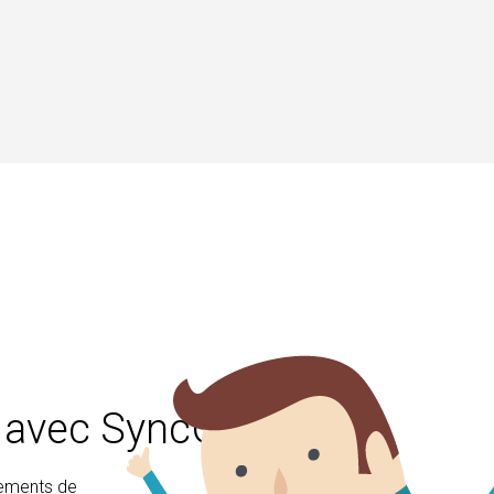
le avec SyncGene
nements de