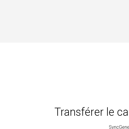
Transférer le c
SyncGene 