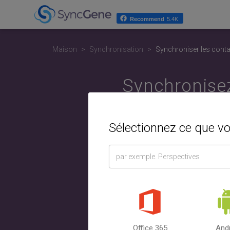
Recommend
5.4K
Maison
Synchronisation
Synchroniser les conta
Synchronisez
ou un télé
Sélectionnez ce que v
Sélectionn
Contacts i
l'ordinat
Office 365
And