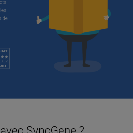
cts
les
s de
 avec SyncGene ?