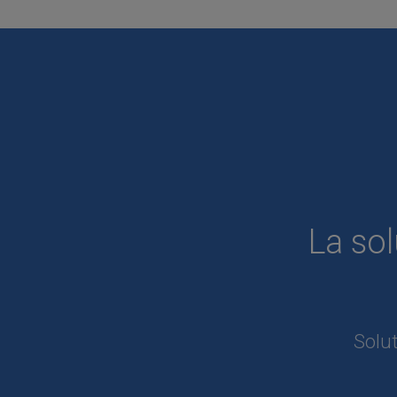
La so
Solut