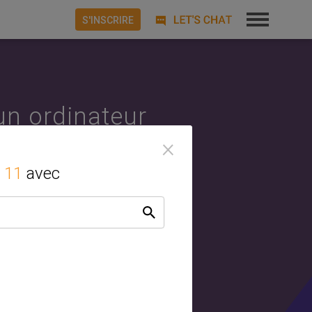
S'INSCRIRE
un ordinateur
×
 Android ou
 11
avec
oniser avec
âches entre
cGene peut