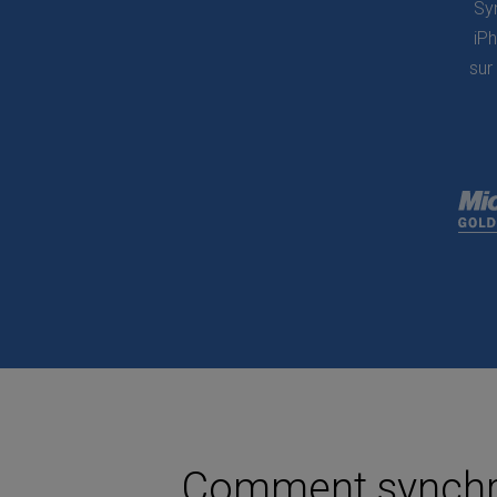
Sy
iPh
sur
Comment synchro