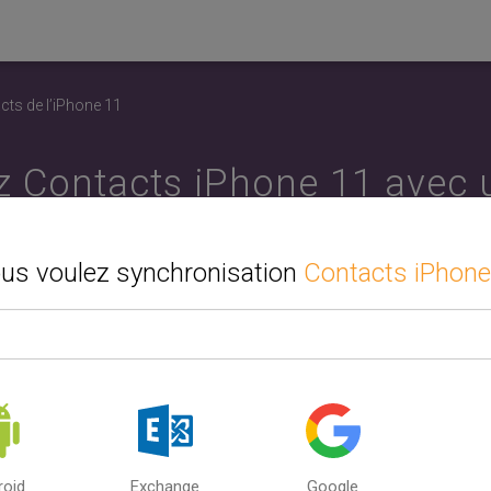
cts de l’iPhone 11
 Contacts iPhone 11 avec 
phone mobile. Synchronisez
ous voulez synchronisation
Contacts iPhone
iPhone, PC ou Mac.
ez la deuxième source ou l'appareil que vous souhaitez synchr
Phone 11. Synchronisez votre calendrier, vos contacts et vos t
eur et le téléphone mobile. Entre Google, iCloud et Outlook. Syn
synchroniser Contacts iPhone 11 avec plusieurs sources.
Comment utiliser SyncGene ?
roid
Exchange
Google