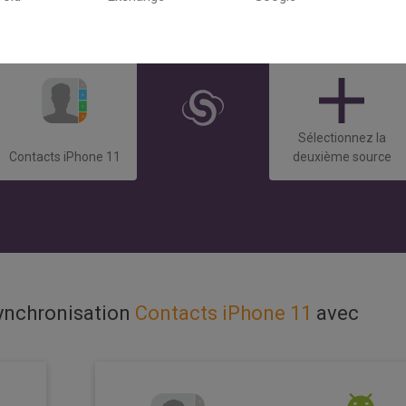
Sélectionnez la
Contacts iPhone 11
deuxième source
synchronisation
Contacts iPhone 11
avec