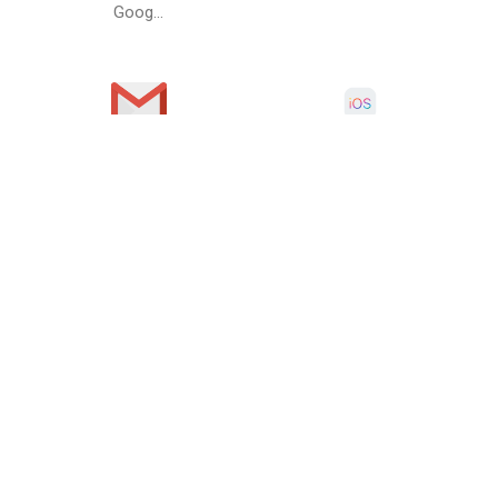
Goog...
Sélectionnez la
GAL
deuxième source
Gmail
iOS
Sélectionnez ce que vous voulez synchronisation
GAL
avec
Outlook Contacts
Outlook