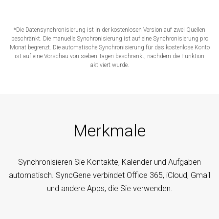
*Die Datensynchronisierung ist in der kostenlosen Version auf zwei Quellen
beschränkt. Die manuelle Synchronisierung ist auf eine Synchronisierung pro
Monat begrenzt. Die automatische Synchronisierung für das kostenlose Konto
ist auf eine Vorschau von sieben Tagen beschränkt, nachdem die Funktion
aktiviert wurde.
Merkmale
Synchronisieren Sie Kontakte, Kalender und Aufgaben
automatisch. SyncGene verbindet Office 365, iCloud, Gmail
und andere Apps, die Sie verwenden.