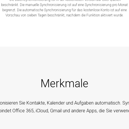
beschränkt. Die manuelle Synchronisierung ist auf eine Synchronisierung pro Monat
begrenzt. Die automatische Synchronisierung für das kostenlose Konto ist auf eine
Vorschau von sieben Tagen beschränkt, nachdem die Funktion aktiviert wurde.
Merkmale
onisieren Sie Kontakte, Kalender und Aufgaben automatisch. S
bindet Office 365, iCloud, Gmail und andere Apps, die Sie verwen