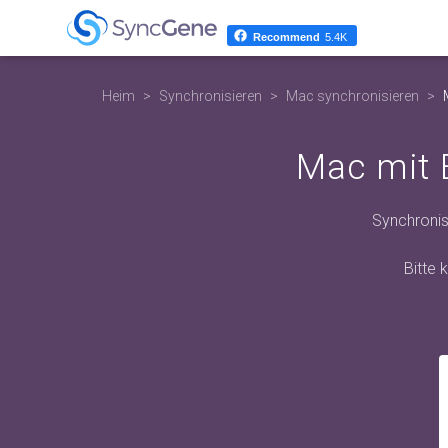
Recommend
5.4K
Heim
Synchronisieren
Mac synchronisieren
Mac mit 
Synchronis
Bitte 