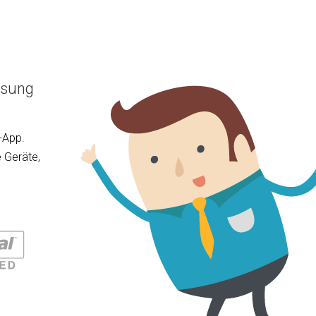
ösung
-App.
 Geräte,