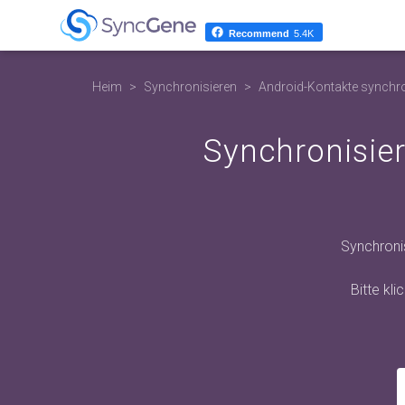
Recommend
5.4K
Heim
Synchronisieren
Android-Kontakte synchro
Synchronisie
Synchroni
Bitte kl