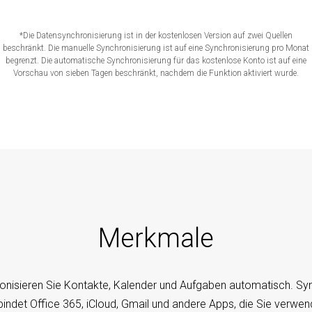
*Die Datensynchronisierung ist in der kostenlosen Version auf zwei Quellen
beschränkt. Die manuelle Synchronisierung ist auf eine Synchronisierung pro Monat
begrenzt. Die automatische Synchronisierung für das kostenlose Konto ist auf eine
Vorschau von sieben Tagen beschränkt, nachdem die Funktion aktiviert wurde.
Merkmale
onisieren Sie Kontakte, Kalender und Aufgaben automatisch. S
bindet Office 365, iCloud, Gmail und andere Apps, die Sie verwen