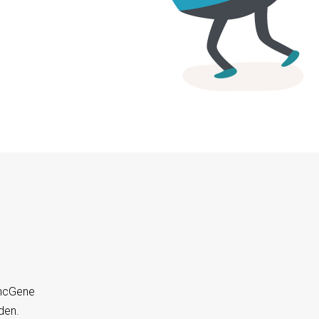
yncGene
den.