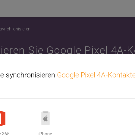
 synchronisieren
ieren Sie Google Pixel 4A-K
der Mobiltelefon. Synchron
ie synchronisieren
Google Pixel 4A-Kontakt
roid oder iPhone, PC oder 
 die zweite Quelle oder das zweite Gerät aus, das Sie mit Googl
ynchronisieren möchten. Synchronisieren Sie Ihren Kalender, Ih
aben zwischen Computer und Mobiltelefon. Zwischen Google, i
ook. SyncGene kann Google Pixel 4A-Kontakte mit mehreren Qu
synchronisieren.
e 365
iPhone