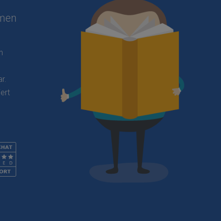
rmen
n
r.
ert