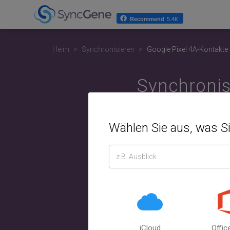
Recommend
5.4K
Heim
Synchronisieren
Google Pixel 4A-Kontakte
Synchronis
Computer o
Wählen Sie aus, was S
And
Wählen Sie
Kontakte s
und Aufg
Outl
iCloud
Offic