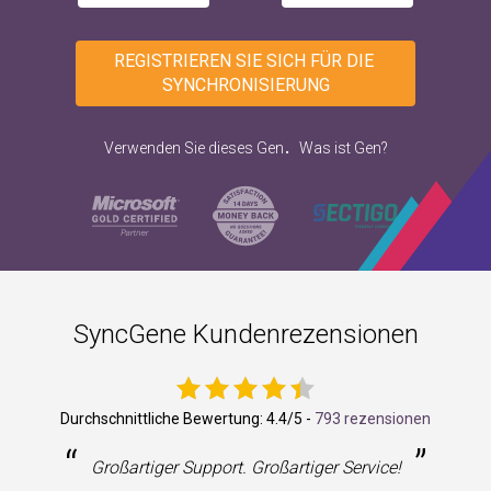
REGISTRIEREN SIE SICH FÜR DIE 
SYNCHRONISIERUNG
.
Verwenden Sie dieses Gen
Was ist Gen?
SyncGene Kundenrezensionen
Durchschnittliche Bewertung:
4.4
/5 -
793 rezensionen
“
”
Großartiger Support. Großartiger Service!