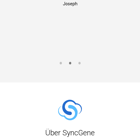
Joseph
S
Über SyncGene